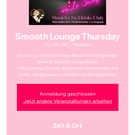
Smooth Lounge Thursday
Do., 09. Okt.
  |  
München
Groovt euch mit smoothen Beats ins Wochenende!
Smooth. Sinnlich. Sympathisch.
Feine Lounge-Sounds, entspannte Atmosphäre und
Drinks, die genauso rund laufen wie die Gespräche.
Anmeldung geschlossen
Jetzt andere Veranstaltungen ansehen
Zeit & Ort