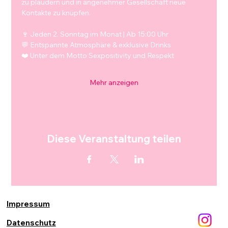
zu plaudern und in angenehmer Gesellschaft neue 
Kontakte zu knüpfen.
🍷 Jeden 2. Sonntag im Monat | Ab 15:00 Uhr
💬 Entspannte Atmosphäre & exklusive Drinks
❤️ Unter dem Motto Sexpositivity und Respekt
Mehr anzeigen
Diese Veranstaltung teilen
Impressum
Datenschutz