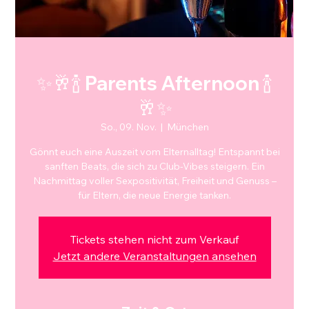
✨🥂🍾 Parents Afternoon 🍾
🥂✨
So., 09. Nov.
  |  
München
Gönnt euch eine Auszeit vom Elternalltag! Entspannt bei
sanften Beats, die sich zu Club-Vibes steigern. Ein
Nachmittag voller Sexpositivität, Freiheit und Genuss –
für Eltern, die neue Energie tanken.
Tickets stehen nicht zum Verkauf
Jetzt andere Veranstaltungen ansehen