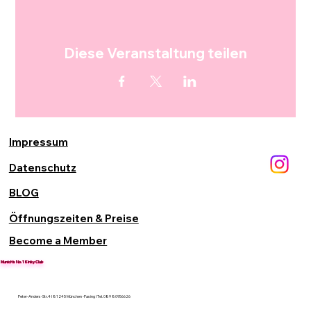
Diese Veranstaltung teilen
Impressum
Datenschutz
BLOG
Öffnungszeiten & Preise
Become a Member
Munich’s No. 1 Kinky Club
Peter-Anders-Str.4 I 81245 München -Pasing I Tel. 089 80956626