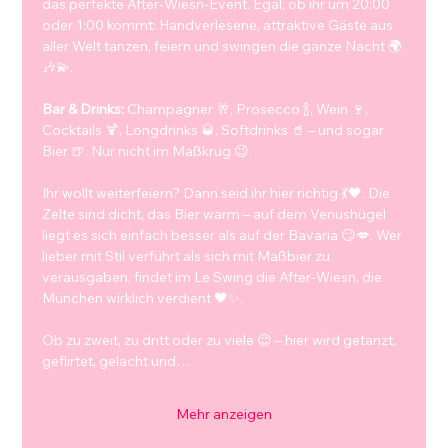
das perfekte After-Wiesn-Event. Egal, ob ihr um 20:00 
oder 1:00 kommt: Handverlesene, attraktive Gäste aus 
aller Welt tanzen, feiern und swingen die ganze Nacht 🌍
🎶💫.
Bar & Drinks:
 Champagner 🥂, Prosecco 🍾, Wein 🍷, 
Cocktails 🍹, Longdrinks 🥃, Softdrinks 🥤 – und sogar 
Bier 🍺. Nur nicht im Maßkrug 😉.
Ihr wollt weiterfeiern? Dann seid ihr hier richtig 💃🖤. Die 
Zelte sind dicht, das Bier warm – auf dem Venushügel 
liegt es sich einfach besser als auf der Bavaria 😏💋. Wer 
lieber mit Stil verführt als sich mit Maßbier zu 
verausgaben, findet im Le Swing die After-Wiesn, die 
München wirklich verdient 🖤✨.
Ob zu zweit, zu dritt oder zu viele 😉 – hier wird getanzt, 
geflirtet, gelacht und…
Mehr anzeigen