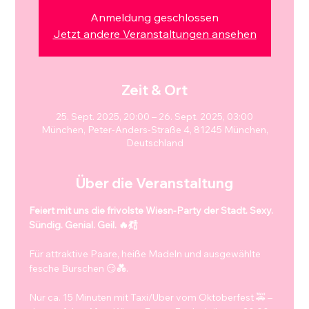
Anmeldung geschlossen
Jetzt andere Veranstaltungen ansehen
Zeit & Ort
25. Sept. 2025, 20:00 – 26. Sept. 2025, 03:00
München, Peter-Anders-Straße 4, 81245 München,
Deutschland
Über die Veranstaltung
Feiert mit uns die frivolste Wiesn-Party der Stadt. Sexy. 
Sündig. Genial. Geil. 🔥💃🍾
Für attraktive Paare, heiße Madeln und ausgewählte 
fesche Burschen 😏💑.
Nur ca. 15 Minuten mit Taxi/Uber vom Oktoberfest 🚕 – 