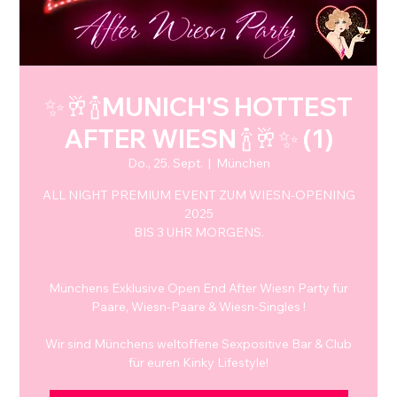
✨🥂🍾MUNICH'S HOTTEST
AFTER WIESN 🍾🥂✨ (1)
Do., 25. Sept.
  |  
München
ALL NIGHT PREMIUM EVENT ZUM WIESN-OPENING
2025
BIS 3 UHR MORGENS.
Münchens Exklusive Open End After Wiesn Party für
Paare, Wiesn-Paare & Wiesn-Singles !
Wir sind Münchens weltoffene Sexpositive Bar & Club
für euren Kinky Lifestyle!